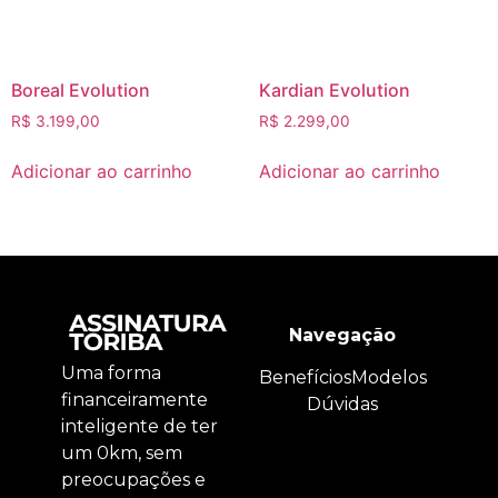
Boreal Evolution
Kardian Evolution
R$
3.199,00
R$
2.299,00
Adicionar ao carrinho
Adicionar ao carrinho
Navegação
Uma forma
Benefícios
Modelos
financeiramente
Dúvidas
inteligente de ter
um 0km, sem
preocupações e