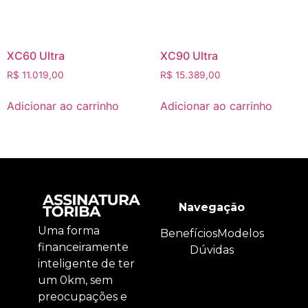
XC60 Ultra
XC90 Ultra
R$
11.019,00
R$
15.389,00
Adicionar ao carrinho
Adicionar ao carrinho
Navegação
Uma forma
Benefícios
Modelos
financeiramente
Dúvidas
inteligente de ter
um 0km, sem
preocupações e