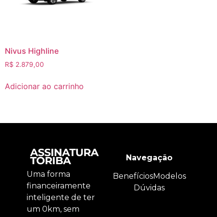
Nivus Highline
R$
2.879,00
Adicionar ao carrinho
Navegação
Uma forma
Benefícios
Modelos
financeiramente
Dúvidas
inteligente de ter
um 0km, sem