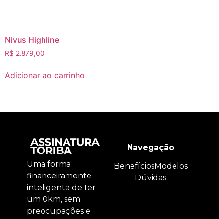
Nivus Highline
R$
2.879,00
Adicionar ao carrinho
Navegação
Uma forma
Benefícios
Modelos
financeiramente
Dúvidas
inteligente de ter
um 0km, sem
preocupações e