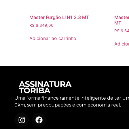
Master Furgão L1H1 2.3 MT
Master
MT
R$
6.349,00
R$
6.64
Adicionar ao carrinho
Adicio
Uma forma financeiramente inteligente de ter u
0km, sem preocupações e com economia real.