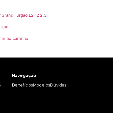
 Grand Furgão L2H2 2.3
9,00
nar ao carrinho
Navegação
Benefícios
Modelos
Dúvidas
m