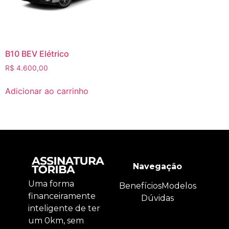
B10 BEV Elétrico
R$
4.600,00
Adicionar ao carrinho
Navegação
Uma forma
Benefícios
Modelos
financeiramente
Dúvidas
inteligente de ter
um 0km, sem