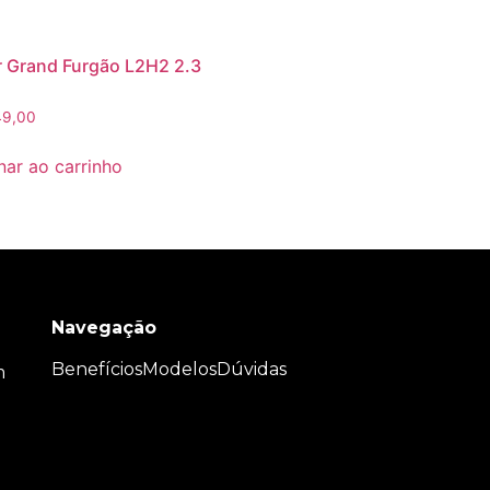
 Grand Furgão L2H2 2.3
9,00
nar ao carrinho
Navegação
Benefícios
Modelos
Dúvidas
m