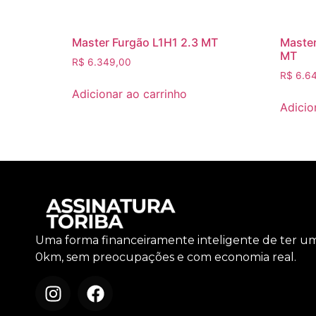
Master Furgão L1H1 2.3 MT
Master
MT
R$
6.349,00
R$
6.64
Adicionar ao carrinho
Adicio
Uma forma financeiramente inteligente de ter u
0km, sem preocupações e com economia real.