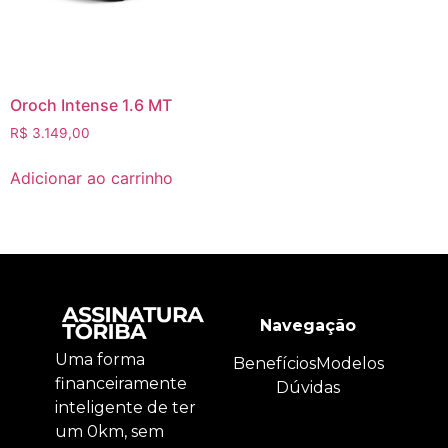
Oroch Intense 1.6 MT
R$
3.149,00
Adicionar ao carrinho
Navegação
Uma forma
Benefícios
Modelos
financeiramente
Dúvidas
inteligente de ter
um 0km, sem