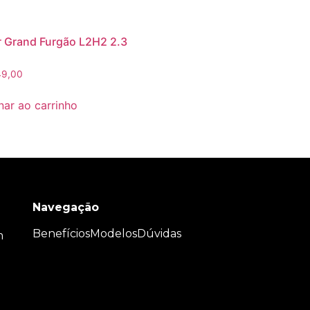
 Grand Furgão L2H2 2.3
9,00
nar ao carrinho
Navegação
Benefícios
Modelos
Dúvidas
m