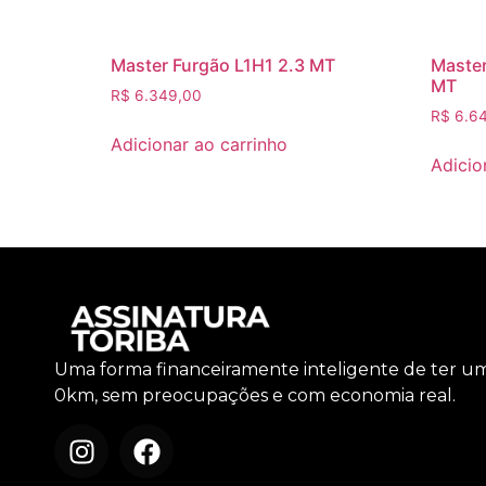
Master Furgão L1H1 2.3 MT
Master
MT
R$
6.349,00
R$
6.64
Adicionar ao carrinho
Adicio
Uma forma financeiramente inteligente de ter u
0km, sem preocupações e com economia real.