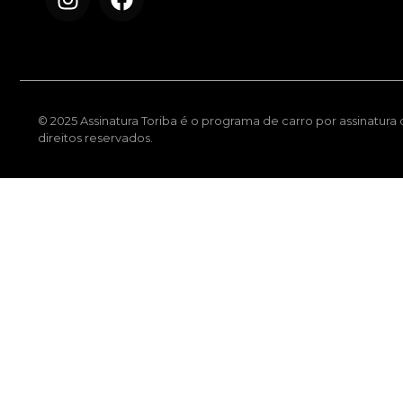
© 2025 Assinatura Toriba é o programa de carro por assinatura
direitos reservados.