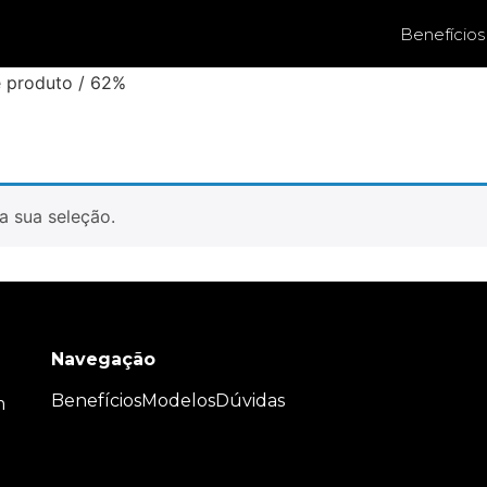
Benefícios
e produto / 62%
a sua seleção.
Navegação
Benefícios
Modelos
Dúvidas
m