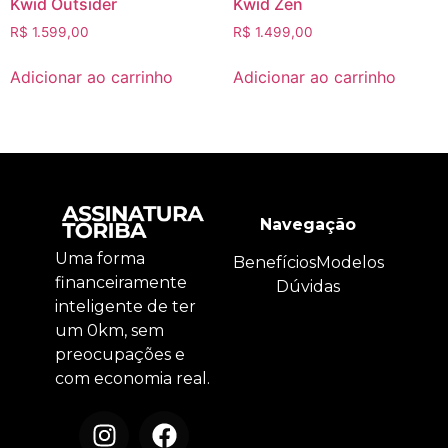
Kwid Outsider
Kwid Zen
R$
1.599,00
R$
1.499,00
Adicionar ao carrinho
Adicionar ao carrinho
Navegação
Uma forma
Benefícios
Modelos
financeiramente
Dúvidas
inteligente de ter
um 0km, sem
preocupações e
com economia real.