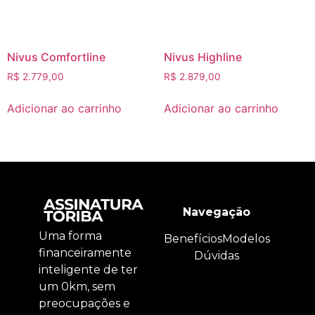
Nivus Comfortline
Nivus Highline
R$
2.779,00
R$
2.879,00
Adicionar ao carrinho
Adicionar ao carrinho
Navegação
Uma forma
Benefícios
Modelos
financeiramente
Dúvidas
inteligente de ter
um 0km, sem
preocupações e