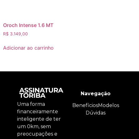
Oroch Intense 1.6 MT
R$
3.149,00
Adicionar ao carrinho
Navegação
Uma forma
Benefícios
Modelos
financeiramente
Dúvidas
inteligente de ter
um 0km, sem
preocupações e