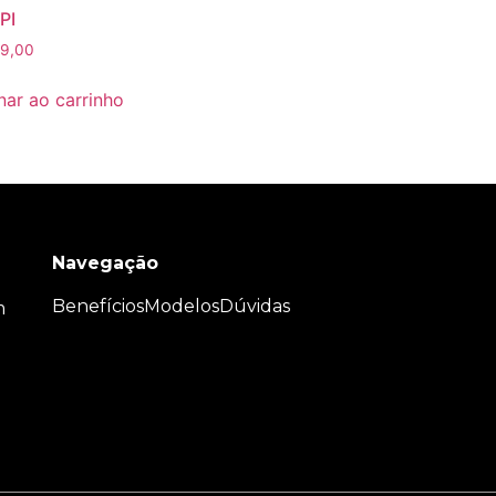
PI
9,00
nar ao carrinho
Navegação
Benefícios
Modelos
Dúvidas
m